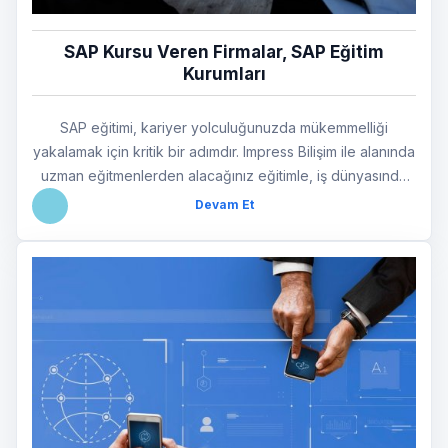
SAP Kursu Veren Firmalar, SAP Eğitim
Kurumları
SAP eğitimi, kariyer yolculuğunuzda mükemmelliği
yakalamak için kritik bir adımdır. Impress Bilişim ile alanında
uzman eğitmenlerden alacağınız eğitimle, iş dünyasında
fark yaratın.
Devam Et