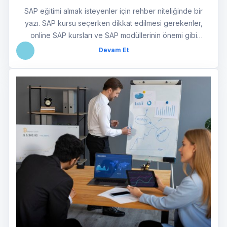
SAP eğitimi almak isteyenler için rehber niteliğinde bir
yazı. SAP kursu seçerken dikkat edilmesi gerekenler,
online SAP kursları ve SAP modüllerinin önemi gibi
konulara değinilerek, en iyi SAP eğitimi veren kursların
Devam Et
özellikleri açıklanıyor. Impress Bilişim?in sunduğu
avantajlarla birlikte, SAP eğitiminin kariyer
yolculuğunuzdaki yerine ışık tutuluyor.