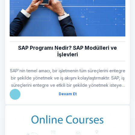
SAP Programı Nedir? SAP Modülleri ve
İşlevleri
SAP'nin temel amacı, bir işletmenin tüm süreçlerini entegre
bir şekilde yönetmek ve iş akışını kolaylaştırmaktır. SAP, iş
süreçlerini entegre ve etkili bir şekilde yönetmek isteyen
her ölçekteki işletme için vazgeçilmez bir çözümdür.
Devam Et
Sunduğu zengin modül yelpazesi ve esnek yapısı ile
işletmelerin benzersiz ihtiyaçlarını karşılar